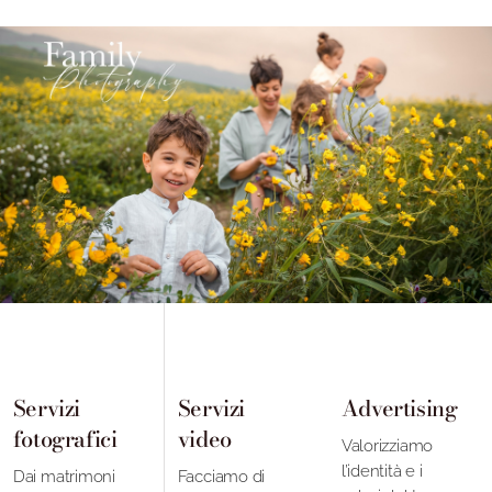
Servizi
Servizi
Servizi
Servizi
Advertising
Advertising
fotografici
fotografici
video
video
Valorizziamo
Valorizziamo
l’identità e i
l’identità e i
Dai matrimoni
Dai matrimoni
Facciamo di
Facciamo di