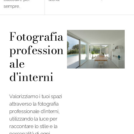
sempre.
sempre.
Fotografia
profession
ale
d'interni
Valorizziamo i tuoi spazi
attraverso la fotografia
professionale d'interni,
utilizzando la luce per
raccontare lo stile e la
personalità di ogni