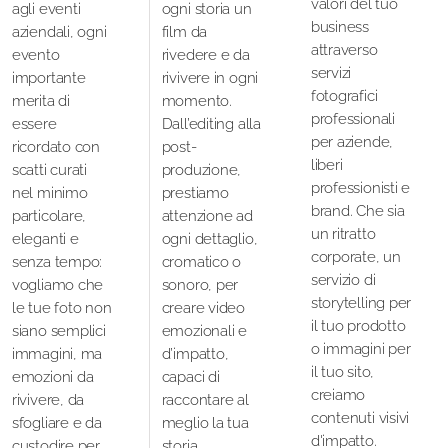
valori del tuo
valori del tuo
agli eventi
agli eventi
ogni storia un
ogni storia un
business
business
aziendali, ogni
aziendali, ogni
film da
film da
attraverso
attraverso
evento
evento
rivedere e da
rivedere e da
servizi
servizi
importante
importante
rivivere in ogni
rivivere in ogni
fotografici
fotografici
merita di
merita di
momento.
momento.
professionali
professionali
essere
essere
Dall’editing alla
Dall’editing alla
per aziende,
per aziende,
ricordato con
ricordato con
post-
post-
liberi
liberi
scatti curati
scatti curati
produzione,
produzione,
professionisti e
professionisti e
nel minimo
nel minimo
prestiamo
prestiamo
brand. Che sia
brand. Che sia
particolare,
particolare,
attenzione ad
attenzione ad
un ritratto
un ritratto
eleganti e
eleganti e
ogni dettaglio,
ogni dettaglio,
corporate, un
corporate, un
senza tempo:
senza tempo:
cromatico o
cromatico o
servizio di
servizio di
vogliamo che
vogliamo che
sonoro, per
sonoro, per
storytelling per
storytelling per
le tue foto non
le tue foto non
creare video
creare video
il tuo prodotto
il tuo prodotto
siano semplici
siano semplici
emozionali e
emozionali e
o immagini per
o immagini per
immagini, ma
immagini, ma
d’impatto,
d’impatto,
il tuo sito,
il tuo sito,
emozioni da
emozioni da
capaci di
capaci di
creiamo
creiamo
rivivere, da
rivivere, da
raccontare al
raccontare al
contenuti visivi
contenuti visivi
sfogliare e da
sfogliare e da
meglio la tua
meglio la tua
d'impatto.
d'impatto.
custodire per
custodire per
storia.
storia.